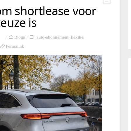
m shortlease voor
keuze is
Blogs
auto-abonnement
,
flexibel
Permalink