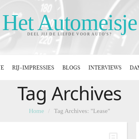
Het Automeisje
DEEL JIJ DE LIEFDE VOOR AUTO'S?
JE
RIJ-IMPRESSIES
BLOGS
INTERVIEWS
DA
Tag Archives
Home
/
Tag Archives: "Lease"