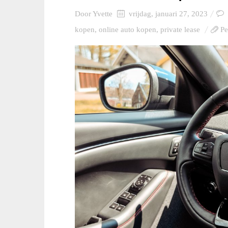
Door
Yvette
vrijdag, januari 27, 2023
kopen
,
online auto kopen
,
private lease
Pe