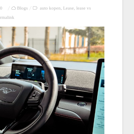
0
Blogs
auto kopen
,
Lease
,
lease vs
rmalink