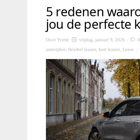
5 redenen waaro
jou de perfecte 
Door
Yvette
vrijdag, januari 9, 2026
0
autorijden
,
flexibel leasen
,
kort leasen
,
Lease