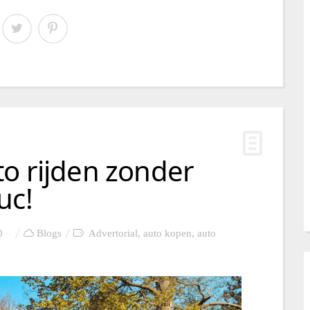
o rijden zonder
uc!
0
Blogs
Advertorial
,
auto kopen
,
auto