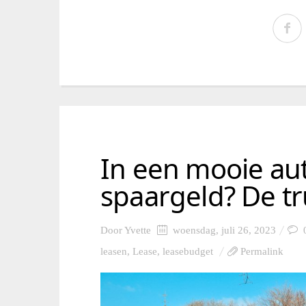
In een mooie aut
spaargeld? De tr
Door
Yvette
woensdag, juli 26, 2023
leasen
,
Lease
,
leasebudget
Permalink