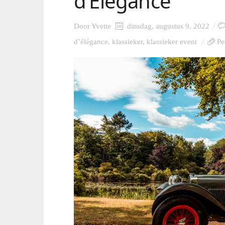
d’Elegance
Door
Yvette
dinsdag, augustus 9, 2022
d’élégance
,
klassieker
,
klassieker event
Pe