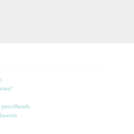
n
lease?
 petrolheads
 Museum