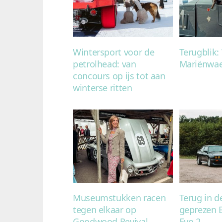
Wintersport voor de
Terugblik:
petrolhead: van
Mariënwae
concours op ijs tot aan
winterse ritten
Museumstukken racen
Terug in d
tegen elkaar op
geprezen
Goodwood Revival
Evo 2