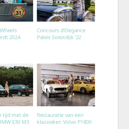
 Wheels
Concours d’Elegance
rdt 2024
Paleis Soestdijk ’22
e tijd met de
Restauratie van een
 BMW E30 M3
klassieker: Volvo P1800