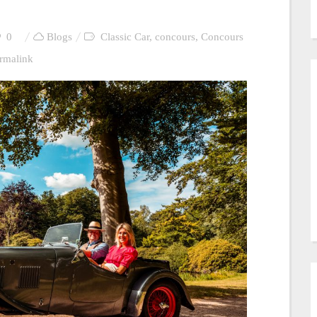
0
Blogs
Classic Car
,
concours
,
Concours
rmalink