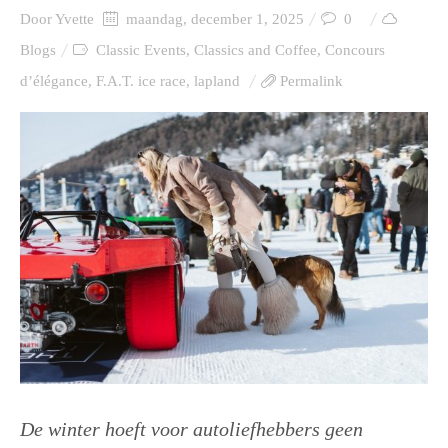
Door
Yvette
maandag, december 1, 2025
0
Blogs
Classic Events
,
Classics and Coffee
,
Concours
d’élégance
,
F.A.T. ice race
,
lapland
Permalink
De winter hoeft voor autoliefhebbers geen