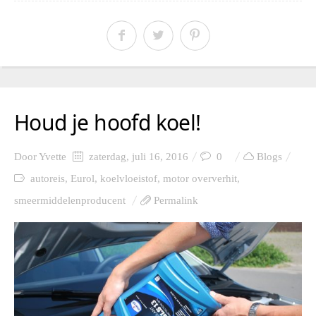
Houd je hoofd koel!
Door
Yvette
zaterdag, juli 16, 2016
0
Blogs
autoreis
,
Eurol
,
koelvloeistof
,
motor oververhit
,
smeermiddelenproducent
Permalink