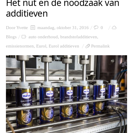
Het nut en de noodzaak van
additieven
Door
Yvette
maandag, oktober 31, 2016
0
Blogs
auto onderhoud
,
brandstofadditieven
,
emissienormen
,
Eurol
,
Eurol additieven
Permalink