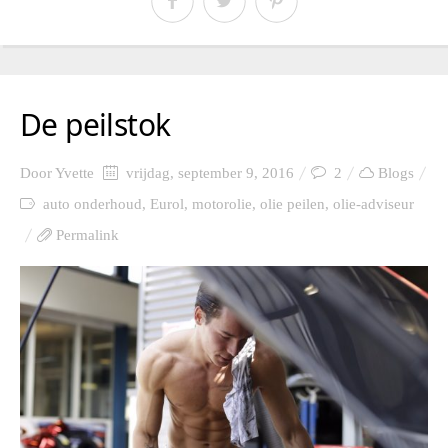
De peilstok
Door
Yvette
vrijdag, september 9, 2016
2
Blogs
auto onderhoud
,
Eurol
,
motorolie
,
olie peilen
,
olie-adviseur
Permalink