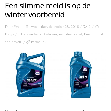
Een slimme meid is op de
winter voorbereid
Door
Yvette
woensdag, december 28, 2016
2
Blogs
accu-check
,
Antivries
,
een sleepkabel
,
Eurol
,
Eurol
additieven
Permalink