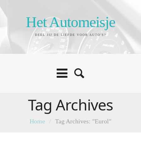
Het Automeisje
DEEL JIJ DE LIEFDE VOOR AUTO'S?
Tag Archives
Home
/
Tag Archives: "Eurol"