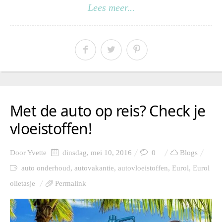
Lees meer...
Met de auto op reis? Check je
vloeistoffen!
Door
Yvette
dinsdag, mei 10, 2016
0
Blogs
auto onderhoud
,
autovakantie
,
autovloeistoffen
,
Eurol
,
Eurol
olietasje
Permalink