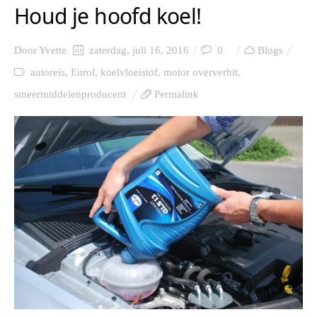
Houd je hoofd koel!
Door
Yvette
zaterdag, juli 16, 2016
0
Blogs
autoreis
,
Eurol
,
koelvloeistof
,
motor oververhit
,
smeermiddelenproducent
Permalink