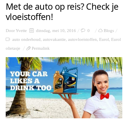
Met de auto op reis? Check je
vloeistoffen!
Door
Yvette
dinsdag, mei 10, 2016
0
Blogs
auto onderhoud
,
autovakantie
,
autovloeistoffen
,
Eurol
,
Eurol
olietasje
Permalink