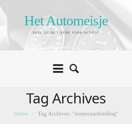
Het Automeisje
DEEL JIJ DE LIEFDE VOOR AUTO'S?
Tag Archives
Home
/
Tag Archives: "zomeraanbieding"