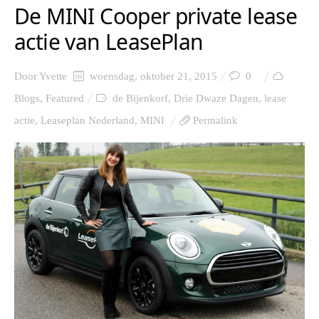
De MINI Cooper private lease
actie van LeasePlan
Door
Yvette
woensdag, oktober 21, 2015
0
Blogs
,
Featured
de Bijenkorf
,
Drie Dwaze Dagen
,
lease
actie
,
Leaseplan Nederland
,
MINI
Permalink