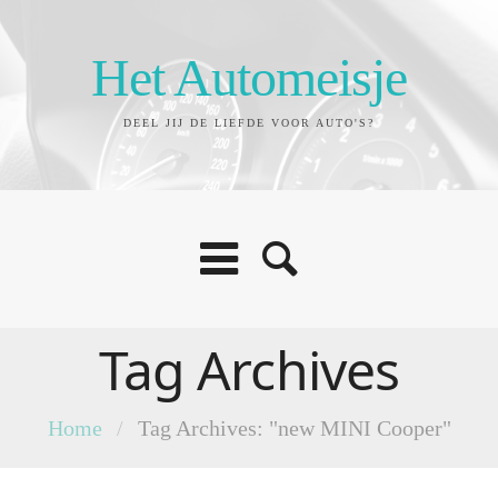
Het Automeisje
DEEL JIJ DE LIEFDE VOOR AUTO'S?
Tag Archives
Home
/
Tag Archives: "new MINI Cooper"