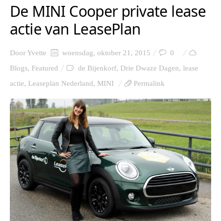
De MINI Cooper private lease
actie van LeasePlan
Door
Yvette
woensdag, oktober 21, 2015
0
Blogs
,
Featured
de Bijenkorf
,
Drie Dwaze Dagen
,
lease
actie
,
Leaseplan Nederland
,
MINI
Permalink