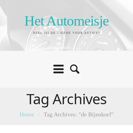
Het Automeisje
DEEL JIJ DE LIEFDE VOOR AUTO'S?
Tag Archives
Home
/
Tag Archives: "de Bijenkorf"