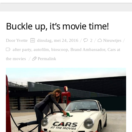
Buckle up, it’s movie time!
Door
Yvette
dinsdag, mei 24, 2016
2
Nieuwtjes
after party
,
autofilm
,
bioscoop
,
Brand Ambassador
,
Cars at
the movies
Permalink