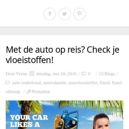
Met de auto op reis? Check je
vloeistoffen!
Door
Yvette
dinsdag, mei 10, 2016
0
Blogs
auto onderhoud
,
autovakantie
,
autovloeistoffen
,
Eurol
,
Eurol
olietasje
Permalink