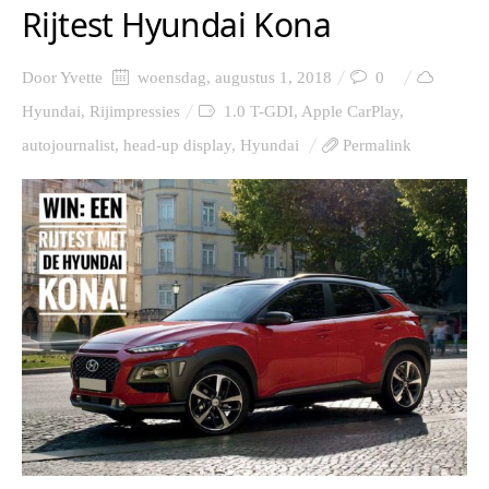
Rijtest Hyundai Kona
Door
Yvette
woensdag, augustus 1, 2018
0
Hyundai
,
Rijimpressies
1.0 T-GDI
,
Apple CarPlay
,
autojournalist
,
head-up display
,
Hyundai
Permalink