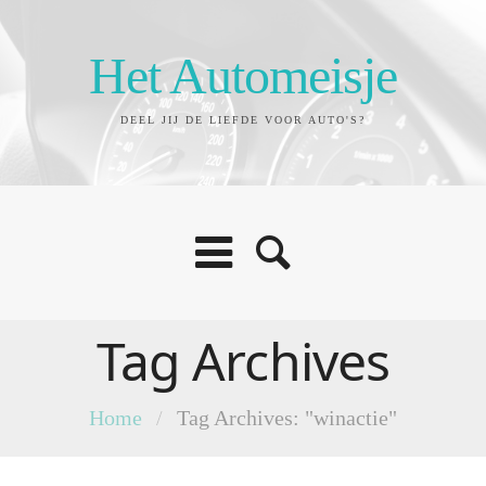
Het Automeisje
DEEL JIJ DE LIEFDE VOOR AUTO'S?
Tag Archives
Home
/
Tag Archives: "winactie"