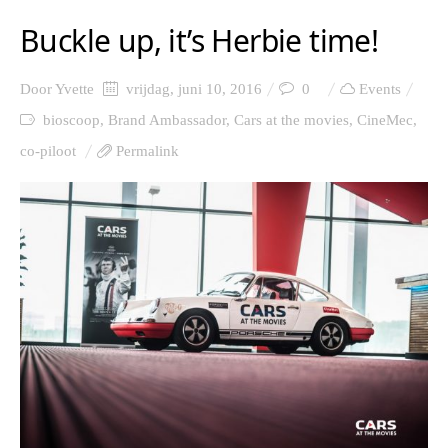
Buckle up, it’s Herbie time!
Door
Yvette
vrijdag, juni 10, 2016
0
Events
bioscoop
,
Brand Ambassador
,
Cars at the movies
,
CineMec
,
co-piloot
Permalink