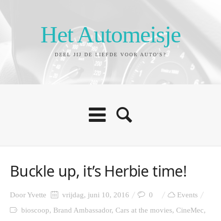
Het Automeisje
DEEL JIJ DE LIEFDE VOOR AUTO'S?
Buckle up, it’s Herbie time!
Door
Yvette
vrijdag, juni 10, 2016
0
Events
bioscoop
,
Brand Ambassador
,
Cars at the movies
,
CineMec
,