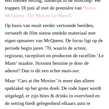
een nieuwe setting; namelijk in de bioscoop. We
trappen 18 juni af met de première van
‘
Steve
McQueen: The Man en Le Mans
’
.
Op basis van nooit eerder vertoonde beelden,
verweeft de film nieuw ontdekt materiaal met
eigen opnames van McQueen. De focus ligt op de
periode begin jaren ’70, waarin de acteur,
regisseur, racepiloot en producent de racefilm ‘Le
Mans’ maakte. Stroomt benzine je door de
aderen? Dan is dit een echte
must-see
.
Maar ‘Cars at the Movies’ is meer dan alleen
spektakel op het grote doek. De rode loper wordt
uitgelegd, er zijn bites & drinks in overvloed en
de setting biedt gelegenheid elkaars auto te