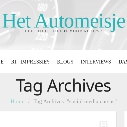
Het Automeisje
DEEL JIJ DE LIEFDE VOOR AUTO'S?
JE
RIJ-IMPRESSIES
BLOGS
INTERVIEWS
DA
Tag Archives
Home
/
Tag Archives: "social media cursus"