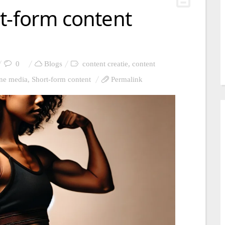
t-form content
0
Blogs
content creatie
,
content
ine media
,
Short-form content
Permalink