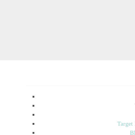
Target
B