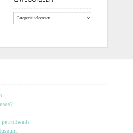
n
lease?
 petrolheads
 Museum