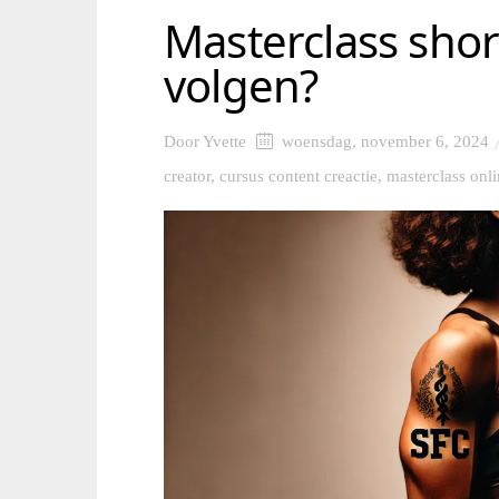
Masterclass shor
volgen?
Door
Yvette
woensdag, november 6, 2024
creator
,
cursus content creactie
,
masterclass onl