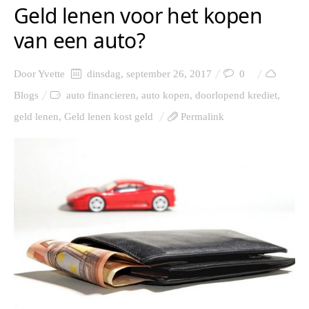
Geld lenen voor het kopen
van een auto?
Door
Yvette
dinsdag, september 26, 2017
0
Blogs
auto financieren
,
auto kopen
,
doorlopend krediet
,
geld lenen
,
Geld lenen kost geld
Permalink