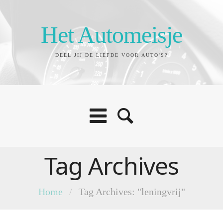
Het Automeisje
DEEL JIJ DE LIEFDE VOOR AUTO'S?
Tag Archives
Home
/
Tag Archives: "leningvrij"