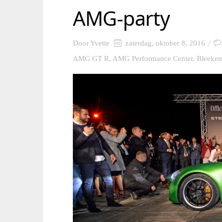
AMG-party
Door
Yvette
zaterdag, oktober 8, 2016
AMG GT R
,
AMG Performance Center
,
Bleeke