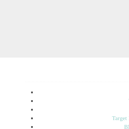
Target
B