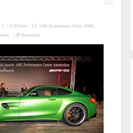
1
Events
10th Anniversary Party
,
AMG
,
molen
Permalink