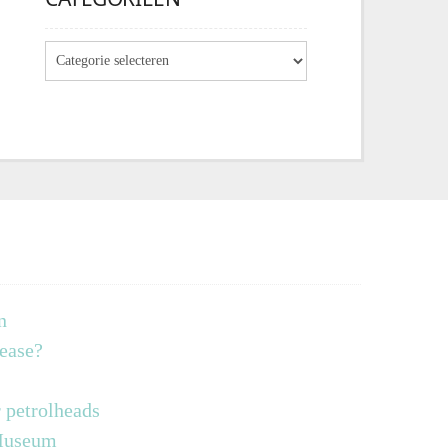
n
lease?
 petrolheads
 Museum