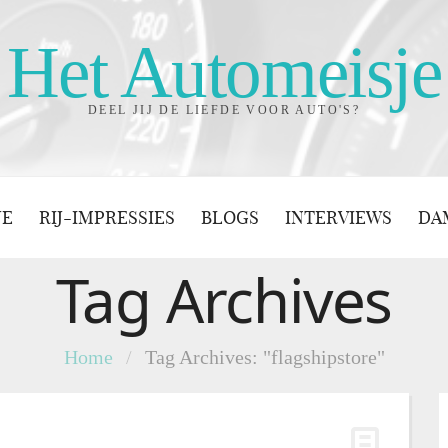
Het Automeisje
DEEL JIJ DE LIEFDE VOOR AUTO'S?
JE
RIJ-IMPRESSIES
BLOGS
INTERVIEWS
DA
Tag Archives
Home
/
Tag Archives: "flagshipstore"