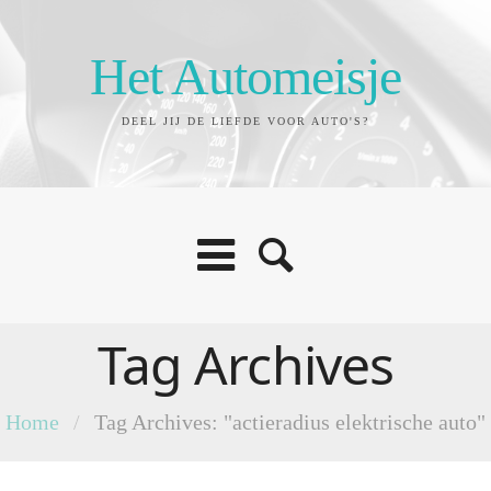
Het Automeisje
DEEL JIJ DE LIEFDE VOOR AUTO'S?
Tag Archives
Home
/
Tag Archives: "actieradius elektrische auto"