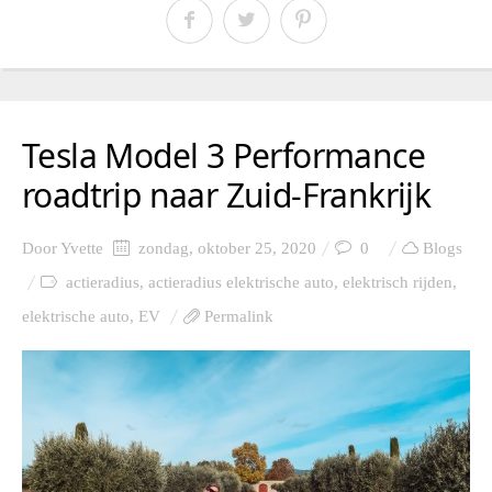
Tesla Model 3 Performance
roadtrip naar Zuid-Frankrijk
Door
Yvette
zondag, oktober 25, 2020
0
Blogs
actieradius
,
actieradius elektrische auto
,
elektrisch rijden
,
elektrische auto
,
EV
Permalink