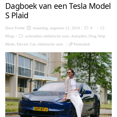
Dagboek van een Tesla Model
S Plaid
Door
Yvette
maandag, augustus 12, 2024
0
Blogs
actieradius elektrische auto
,
Autopilot
,
Drag Strip
Mode
,
Electric Car
,
elektrische auto
Permalink