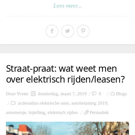
Lees meer...
Straat-praat: wat weet men
over elektrisch rijden/leasen?
Door
Yvette
donderdag, maart 7, 2019
0
Blogs
actieradius elektrische auto
,
autobelasting 2019
,
automeisje
,
bijtelling
,
elektrisch rijden
Permalink