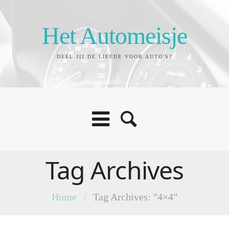
Het Automeisje
DEEL JIJ DE LIEFDE VOOR AUTO'S?
Tag Archives
Home
/
Tag Archives: "4×4"