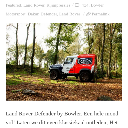
Featured
,
Land Rover
,
Rijimpressies
4x4
,
Bowler
Motorsport
,
Dakar
,
Defender
,
Land Rover
Permalink
Land Rover Defender by Bowler. Een hele mond
vol! Laten we dit even klassiekaal ontleden; Het