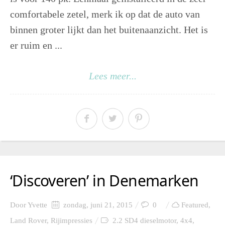
comfortabele zetel, merk ik op dat de auto van
binnen groter lijkt dan het buitenaanzicht. Het is
er ruim en ...
Lees meer...
‘Discoveren’ in Denemarken
Door
Yvette
zondag, juni 21, 2015
0
Featured
,
Land Rover
,
Rijimpressies
2.2 SD4 dieselmotor
,
4x4
,