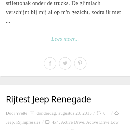
stilettohak onder de trucks. De glimlach
verschijnt bij mij al op m'n gezicht, zodra ik met
...
Lees meer...
Rijtest Jeep Renegade
Door
Yvette
donderdag, augustus 20, 2015
0
Jeep
,
Rijimpressies
4x4
,
Active Drive
,
Active Drive Low
,