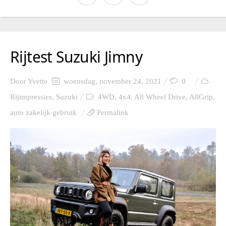
Rijtest Suzuki Jimny
Door
Yvette
woensdag, november 24, 2021
0
Rijimpressies
,
Suzuki
4WD
,
4x4
,
All Wheel Drive
,
AllGrip
,
auto zakelijk gebruik
Permalink