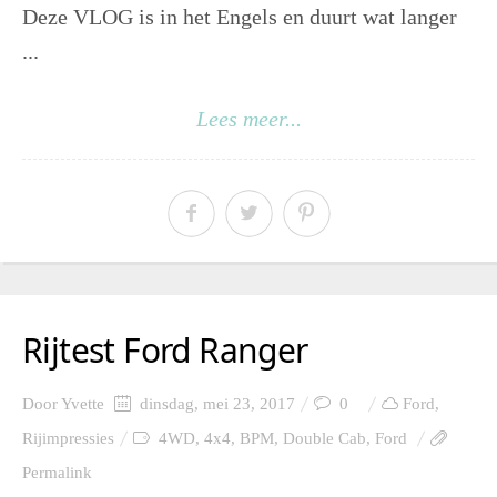
Deze VLOG is in het Engels en duurt wat langer
...
Lees meer...
Rijtest Ford Ranger
Door
Yvette
dinsdag, mei 23, 2017
0
Ford
,
Rijimpressies
4WD
,
4x4
,
BPM
,
Double Cab
,
Ford
Permalink