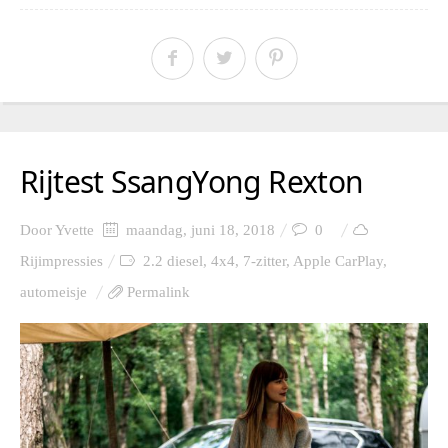
Rijtest SsangYong Rexton
Door
Yvette
maandag, juni 18, 2018
0
Rijimpressies
2.2 diesel
,
4x4
,
7-zitter
,
Apple CarPlay
,
automeisje
Permalink