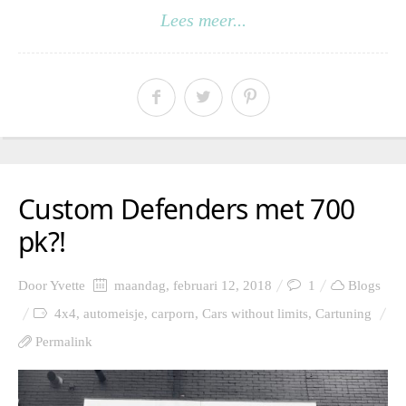
Lees meer...
Custom Defenders met 700
pk?!
Door
Yvette
maandag, februari 12, 2018
1
Blogs
4x4
,
automeisje
,
carporn
,
Cars without limits
,
Cartuning
Permalink