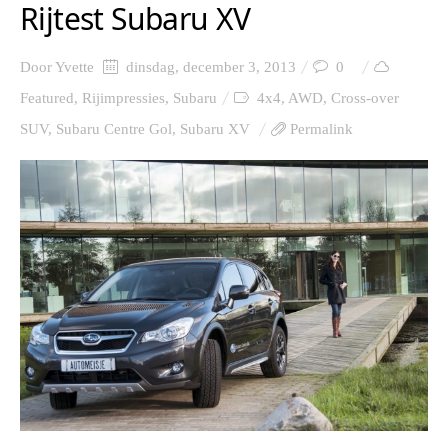
Rijtest Subaru XV
Door
Yvette
dinsdag, december 3, 2013
0
Featured
,
Rijimpressies
,
Subaru
4x4
,
AWD
,
Cross-over
SUV
,
Subaru Centre Gol
,
Subaru XV
Permalink