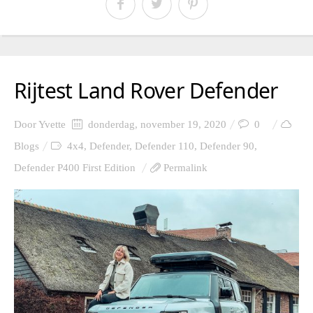
Rijtest Land Rover Defender
Door
Yvette
donderdag, november 19, 2020
0
Blogs
4x4
,
Defender
,
Defender 110
,
Defender 90
,
Defender P400 First Edition
Permalink