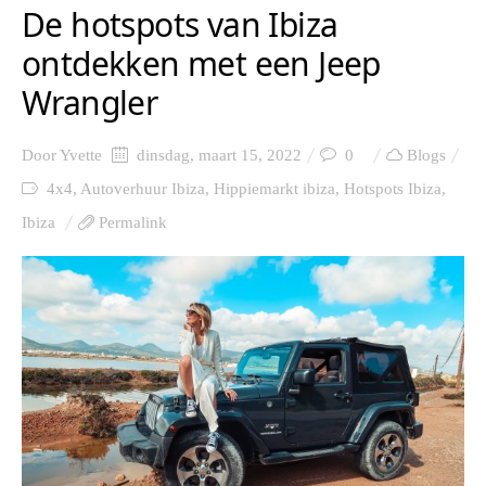
De hotspots van Ibiza
ontdekken met een Jeep
Wrangler
Door
Yvette
dinsdag, maart 15, 2022
0
Blogs
4x4
,
Autoverhuur Ibiza
,
Hippiemarkt ibiza
,
Hotspots Ibiza
,
Ibiza
Permalink