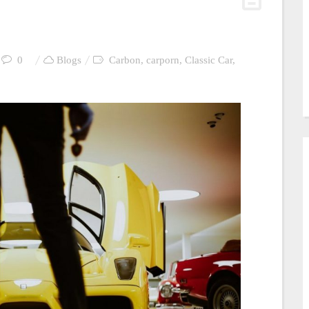
0
Blogs
Carbon
,
carporn
,
Classic Car
,