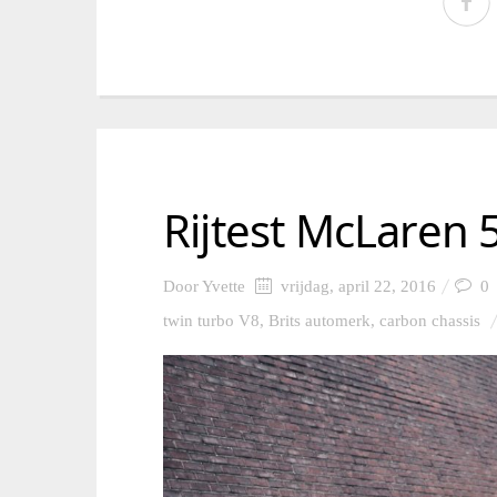
Rijtest McLaren 
Door
Yvette
vrijdag, april 22, 2016
0
twin turbo V8
,
Brits automerk
,
carbon chassis