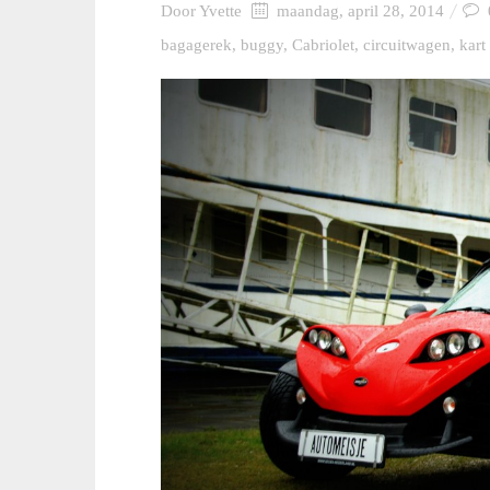
Door
Yvette
maandag, april 28, 2014
bagagerek
,
buggy
,
Cabriolet
,
circuitwagen
,
kart