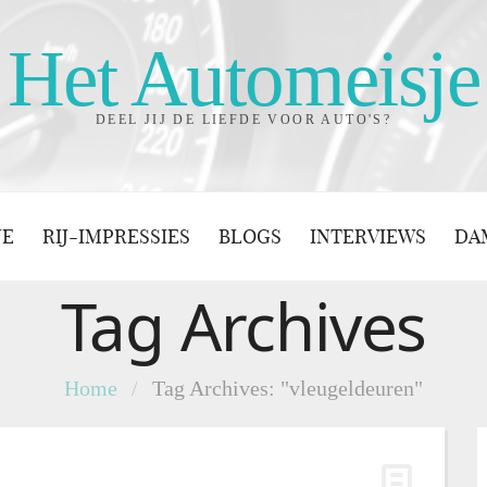
Het Automeisje
DEEL JIJ DE LIEFDE VOOR AUTO'S?
JE
RIJ-IMPRESSIES
BLOGS
INTERVIEWS
DA
Tag Archives
Home
/
Tag Archives: "vleugeldeuren"