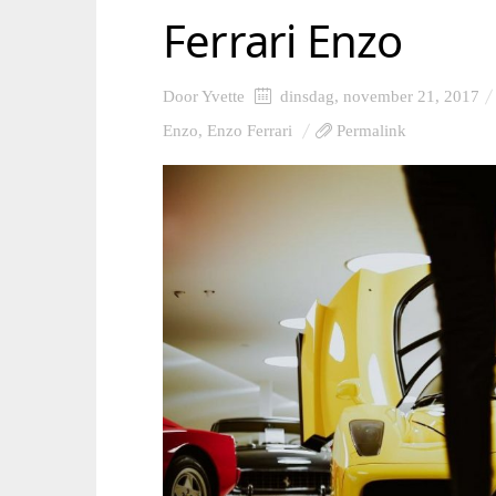
Ferrari Enzo
Door
Yvette
dinsdag, november 21, 2017
Enzo
,
Enzo Ferrari
Permalink