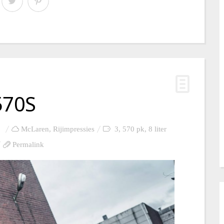
570S
McLaren
,
Rijimpressies
3
,
570 pk
,
8 liter
Permalink