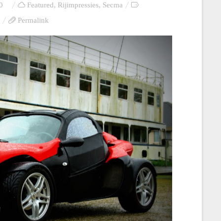
0
Featured
,
Rijimpressies
,
Secma
Permalink