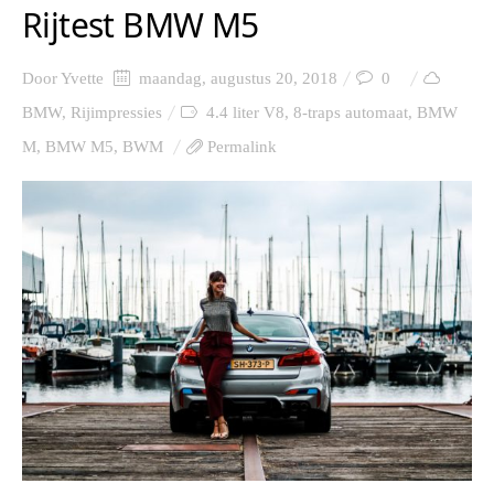
Rijtest BMW M5
Door
Yvette
maandag, augustus 20, 2018
0
BMW
,
Rijimpressies
4.4 liter V8
,
8-traps automaat
,
BMW
M
,
BMW M5
,
BWM
Permalink