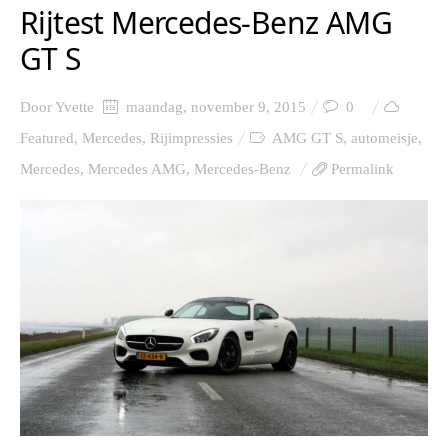
Rijtest Mercedes-Benz AMG
GT S
Door
Yvette
maandag, november 9, 2015
0
Featured
,
Mercedes
,
Rijimpressies
AMG GT S
,
automeisje
,
Mercedes
,
Mercedes AMG
,
Mercedes-Benz
Permalink