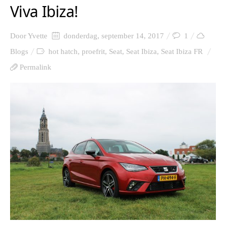
Viva Ibiza!
Door
Yvette
donderdag, september 14, 2017
1
Blogs
hot hatch
,
proefrit
,
Seat
,
Seat Ibiza
,
Seat Ibiza FR
Permalink