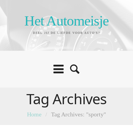
Het Automeisje
DEEL JIJ DE LIEFDE VOOR AUTO'S?
Tag Archives
Home
/
Tag Archives: "sporty"