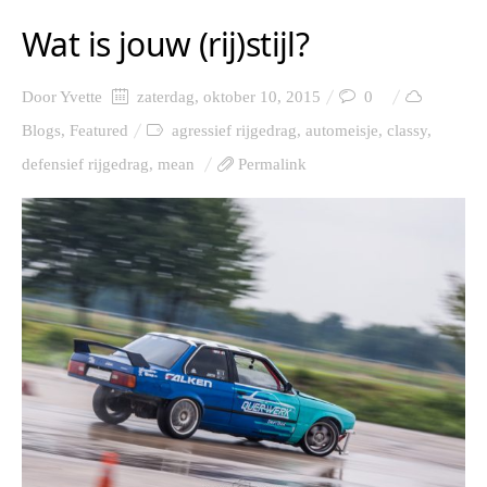
Wat is jouw (rij)stijl?
Door
Yvette
zaterdag, oktober 10, 2015
0
Blogs
,
Featured
agressief rijgedrag
,
automeisje
,
classy
,
defensief rijgedrag
,
mean
Permalink