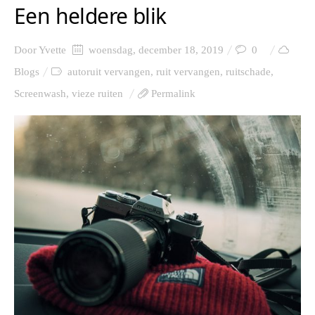
Een heldere blik
Door
Yvette
woensdag, december 18, 2019
0
Blogs
autoruit vervangen
,
ruit vervangen
,
ruitschade
,
Screenwash
,
vieze ruiten
Permalink