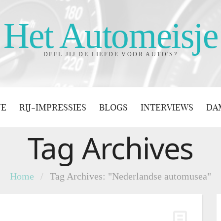
Het Automeisje
DEEL JIJ DE LIEFDE VOOR AUTO'S?
JE
RIJ-IMPRESSIES
BLOGS
INTERVIEWS
DA
Tag Archives
Home
/
Tag Archives: "Nederlandse automusea"