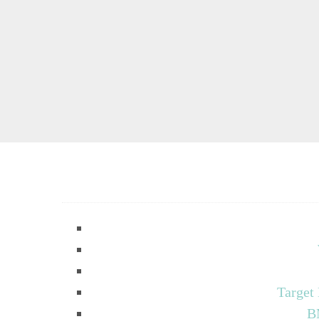
Target
B