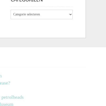
n
lease?
 petrolheads
 Museum