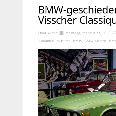
BMW-geschiedenis
Visscher Classi
Door
Yvette
maandag, februari 23, 2026
Automuseum Buren
,
BMW
,
BMW historie
,
BMW