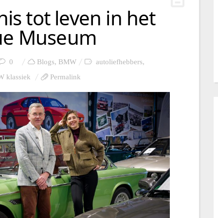
 tot leven in het
que Museum
0
Blogs
,
BMW
autoliefhebbers
,
 klassiek
Permalink