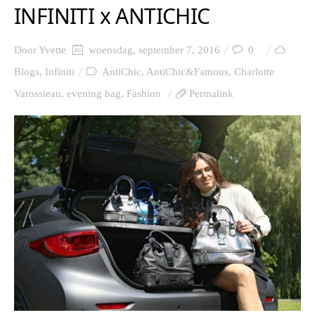
INFINITI x ANTICHIC
Door
Yvette
woensdag, september 7, 2016
0
Blogs
,
Infiniti
AntiChic
,
AntiChic&Famous
,
Charlotte
Varossieau
,
evening bag
,
Fashion
Permalink