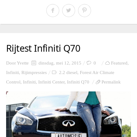
Rijtest Infiniti Q70
Door
Yvette
dinsdag, mei 12, 2015
0
Featured
,
Infiniti
,
Rijimpressies
2.2 diesel
,
Forest Air Climate
Control
,
Infiniti
,
Infiniti Center
,
Infiniti Q70
Permalink