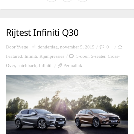
Rijtest Infiniti Q30
Door
Yvette
donderdag, november 5, 2015
0
Featured
,
Infiniti
,
Rijimpressies
5-door
,
5-seater
,
Cross-
Over
,
hatchback
,
Infiniti
Permalink