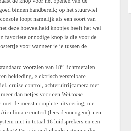
 naast de knop voor het openen van de
 goed binnen handbereik; op het stuurwiel
console loopt namelijk als een soort van
met deze hoeveelheid knopjes heeft het wel
n favoriete onnodige knop is die voor de
oostertje voor wanneer je je tussen de
 standaard voorzien van 18” lichtmetalen
ren bekleding, elektrisch verstelbare
el, cruise control, achteruitrijcamera met
h meer dan netjes voor een
Welcome
e met de meest complete uitvoering; met
Air climate control (lees dennengeur), een
tem met in totaal 16 luidsprekers en een
y what?
Dit zijn veiligheidssystemen die