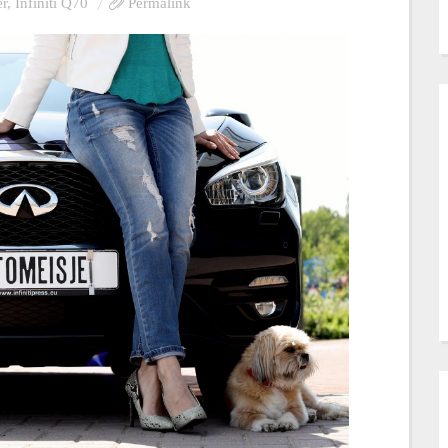
er
,
Infiniti Q70
Permalink