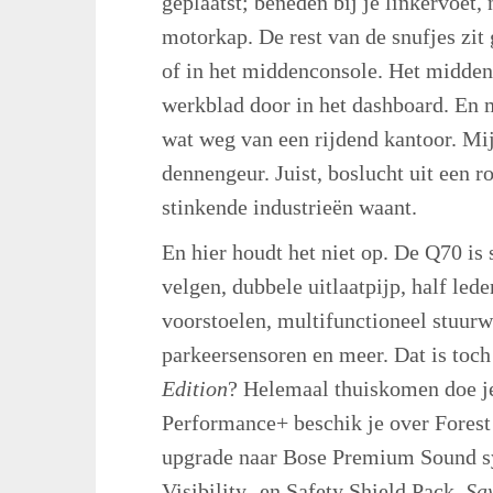
geplaatst; beneden bij je linkervoet,
motorkap. De rest van de snufjes zit
of in het middenconsole. Het midden
werkblad door in het dashboard. En 
wat weg van een rijdend kantoor. Mij
dennengeur. Juist, boslucht uit een r
stinkende industrieën waant.
En hier houdt het niet op. De Q70 is
velgen, dubbele uitlaatpijp, half lede
voorstoelen, multifunctioneel stuurwi
parkeersensoren en meer. Dat is toc
Edition
? Helemaal thuiskomen doe j
Performance+ beschik je over Forest 
upgrade naar Bose Premium Sound sys
Visibility- en Safety Shield Pack.
Sa