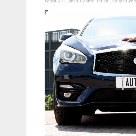
Forest Air Climate Control
,
Infiniti
,
Infiniti Cent