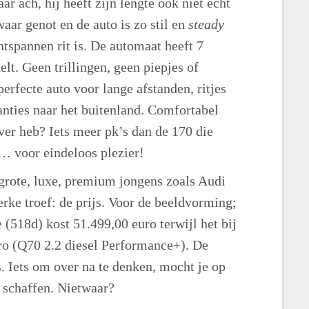
ar ach, hij heeft zijn lengte ook niet echt
aar genot en de auto is zo stil en
steady
ontspannen rit is. De automaat heeft 7
lt. Geen trillingen, geen piepjes of
perfecte auto voor lange afstanden, ritjes
anties naar het buitenland. Comfortabel
ver heb? Iets meer pk’s dan de 170 die
t… voor eindeloos plezier!
grote, luxe, premium jongens zoals Audi
rke troef: de prijs. Voor de beeldvorming;
(518d) kost 51.499,00 euro terwijl het bij
euro (Q70 2.2 diesel Performance+). De
. Iets om over na te denken, mocht je op
e schaffen. Nietwaar?