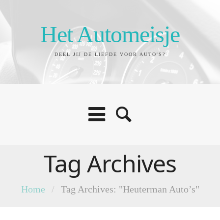
Het Automeisje
DEEL JIJ DE LIEFDE VOOR AUTO'S?
Tag Archives
Home
/
Tag Archives: "Heuterman Auto’s"