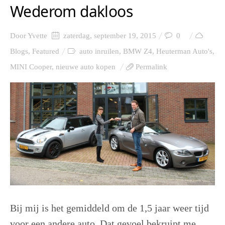
Wederom dakloos
Door
Yvette
zaterdag, september 19, 2015
0
Blogs
,
Featured
auto inruilen
,
BMW Z4
,
Heuterman Auto's
,
MINI Cooper
,
nieuwe auto kopen
Permalink
Bij mij is het gemiddeld om de 1,5 jaar weer tijd
voor een andere auto. Dat gevoel bekruipt me