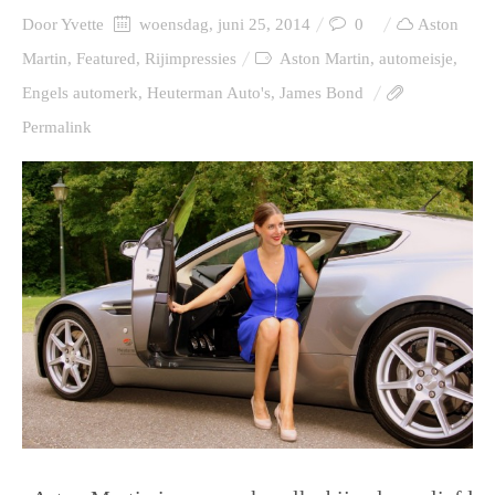
Door
Yvette
woensdag, juni 25, 2014
0
Aston
Martin
,
Featured
,
Rijimpressies
Aston Martin
,
automeisje
,
Engels automerk
,
Heuterman Auto's
,
James Bond
Permalink