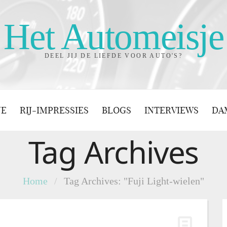
Het Automeisje
DEEL JIJ DE LIEFDE VOOR AUTO'S?
JE
RIJ-IMPRESSIES
BLOGS
INTERVIEWS
DA
Tag Archives
Home
/
Tag Archives: "Fuji Light-wielen"