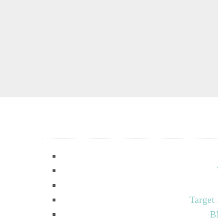
Target
B