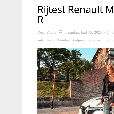
Rijtest Renault 
R
Door
Yvette
maandag, juni 15, 2020
automeisje
,
Brembo
,
Bridgestone
,
downforce