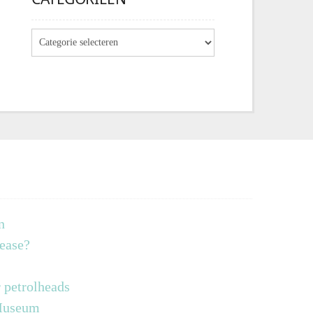
n
lease?
 petrolheads
 Museum