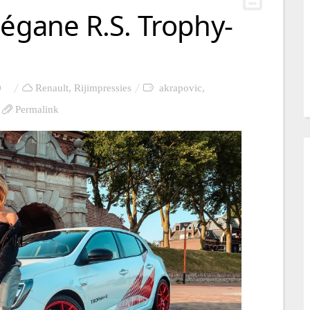
Mégane R.S. Trophy-
0
Renault
,
Rijimpressies
akrapovic
,
Permalink