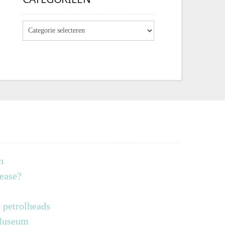
n
lease?
 petrolheads
 Museum