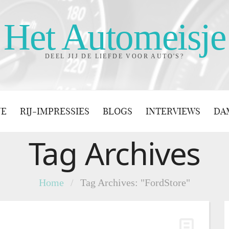
Het Automeisje
DEEL JIJ DE LIEFDE VOOR AUTO'S?
JE
RIJ-IMPRESSIES
BLOGS
INTERVIEWS
DA
Tag Archives
Home
/
Tag Archives: "FordStore"