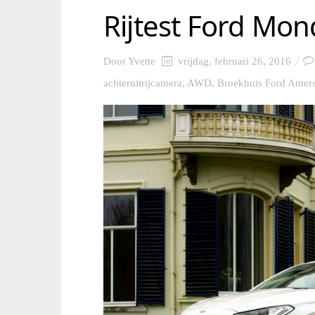
Rijtest Ford Mon
Door
Yvette
vrijdag, februari 26, 2016
achteruitrijcamera
,
AWD
,
Broekhuis Ford Amers