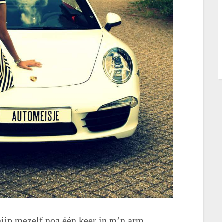
nijp mezelf nog één keer in m’n arm