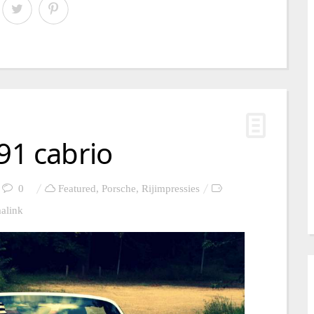
991 cabrio
0
Featured
,
Porsche
,
Rijimpressies
alink