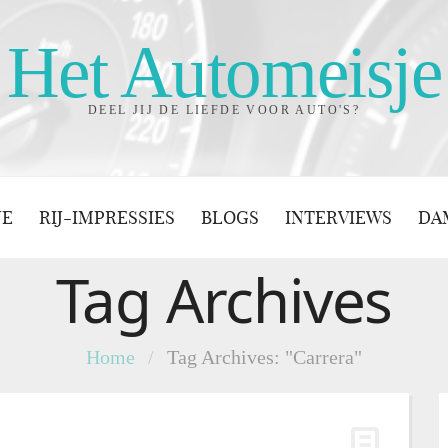
Het Automeisje
DEEL JIJ DE LIEFDE VOOR AUTO'S?
JE
RIJ-IMPRESSIES
BLOGS
INTERVIEWS
DA
Tag Archives
Home
/
Tag Archives: "Carrera"