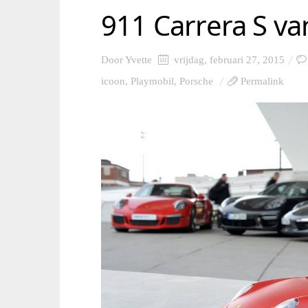
911 Carrera S v
Door
Yvette
vrijdag, februari 27, 2015
icoon
,
Playmobil
,
Porsche
Permalink