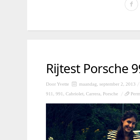
Rijtest Porsche 
Door
Yvette
maandag, september 2, 2013
911
,
991
,
Cabriolet
,
Carrera
,
Porsche
Perm