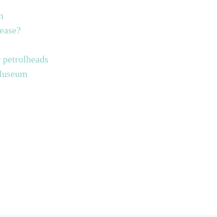
n
lease?
 petrolheads
 Museum