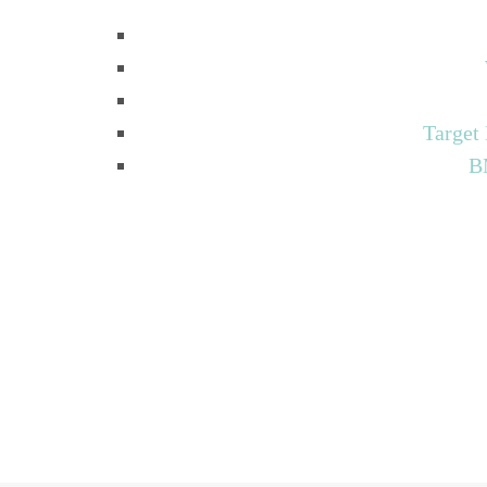
Target
B