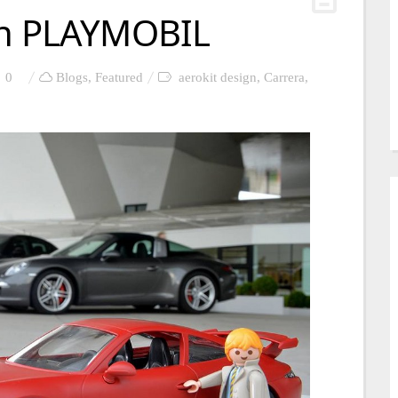
an PLAYMOBIL
0
Blogs
,
Featured
aerokit design
,
Carrera
,