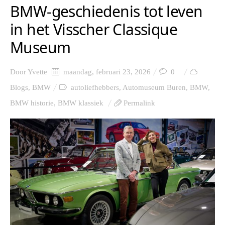
BMW-geschiedenis tot leven
in het Visscher Classique
Museum
Door
Yvette
maandag, februari 23, 2026
0
Blogs
,
BMW
autoliefhebbers
,
Automuseum Buren
,
BMW
,
BMW historie
,
BMW klassiek
Permalink