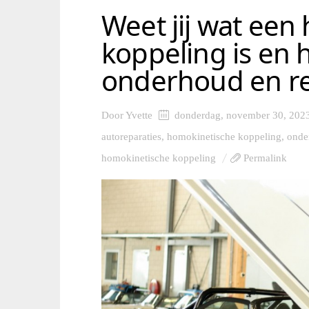
Weet jij wat een
koppeling is en 
onderhoud en re
Door
Yvette
donderdag, november 30, 202
autoreparaties
,
homokinetische koppeling
,
onde
homokinetische koppeling
Permalink