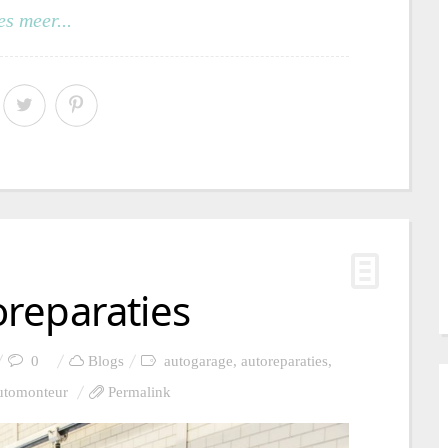
es meer...
reparaties
0
Blogs
autogarage
,
autoreparaties
,
utomonteur
Permalink