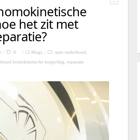
 homokinetische
hoe het zit met
paratie?
3
0
Blogs
auto onderhoud
,
rhoud homokinetische koppeling
,
reparatie