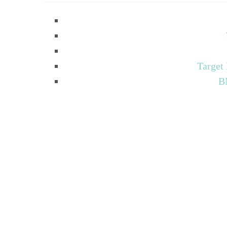
Target
B