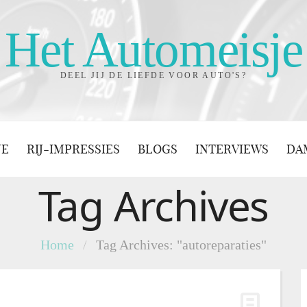
Het Automeisje
DEEL JIJ DE LIEFDE VOOR AUTO'S?
JE
RIJ-IMPRESSIES
BLOGS
INTERVIEWS
DA
Tag Archives
Home
/
Tag Archives: "autoreparaties"