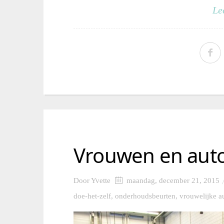
Le
Vrouwen en auto
Door
Yvette
maandag, december 21, 2015
doe-het-zelf
,
onderhoudsbeurten
,
vrouwelijke a