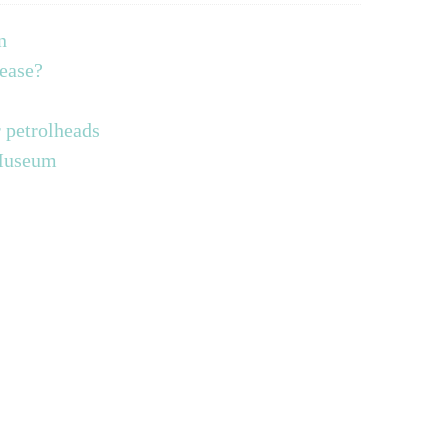
n
lease?
 petrolheads
 Museum