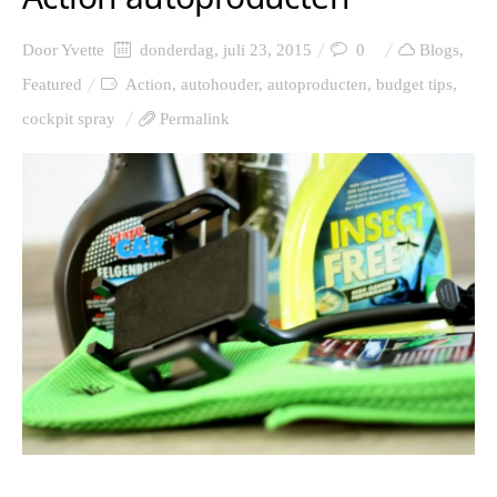
Door
Yvette
donderdag, juli 23, 2015
0
Blogs
,
Featured
Action
,
autohouder
,
autoproducten
,
budget tips
,
cockpit spray
Permalink