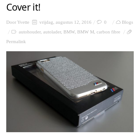
Cover it!
Door
Yvette
vrijdag, augustus 12, 2016
0
Blogs
autohouder
,
autolader
,
BMW
,
BMW M
,
carbon fibre
Permalink