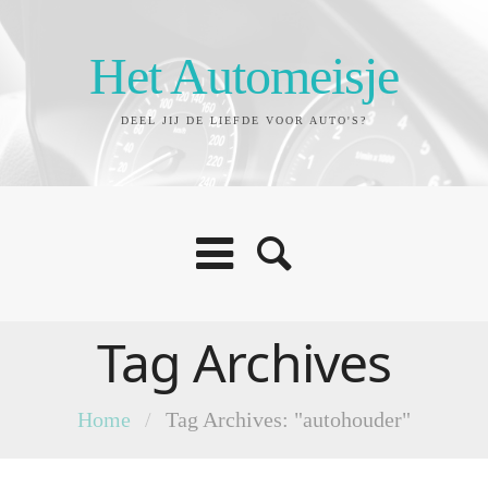
Het Automeisje
DEEL JIJ DE LIEFDE VOOR AUTO'S?
Tag Archives
Home
/
Tag Archives: "autohouder"