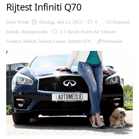
Rijtest Infiniti Q70
Door
Yvette
dinsdag, mei 12, 2015
0
Featured
,
Infiniti
,
Rijimpressies
2.2 diesel
,
Forest Air Climate
Control
,
Infiniti
,
Infiniti Center
,
Infiniti Q70
Permalink