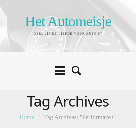
Het Automeisje
DEEL JIJ DE LIEFDE VOOR AUTO'S?
Tag Archives
Home
/
Tag Archives: "Performace+"