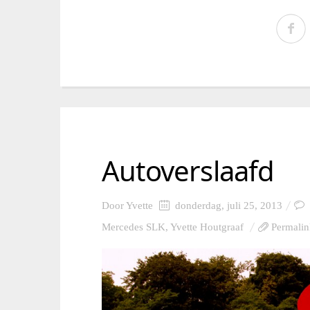
Autoverslaafd
Door
Yvette
donderdag, juli 25, 2013
Mercedes SLK
,
Yvette Houtgraaf
Permalin