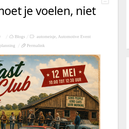
oet je voelen, niet
0
Blogs
automeisje
,
Automotive Event
planning
Permalink