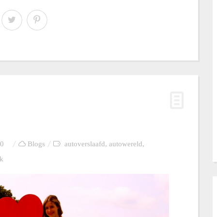
0
Blogs
autoverslaafd
,
autowereld
,
k