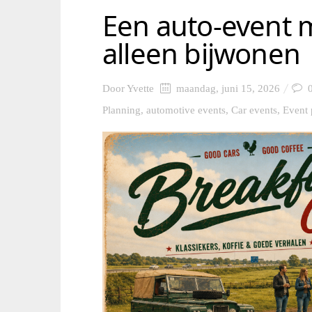
Een auto-event m
alleen bijwonen
Door
Yvette
maandag, juni 15, 2026
Planning
,
automotive events
,
Car events
,
Event 