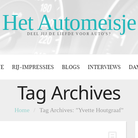
Het Automeisje
DEEL JIJ DE LIEFDE VOOR AUTO'S?
JE
RIJ-IMPRESSIES
BLOGS
INTERVIEWS
DA
Tag Archives
Home
/
Tag Archives: "Yvette Houtgraaf"