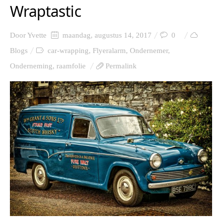
Wraptastic
Door
Yvette
maandag, augustus 14, 2017
0
Blogs
car-wrapping
,
Flyeralarm
,
Ondernemer
,
Onderneming
,
raamfolie
Permalink