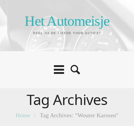
Het Automeisje
DEEL JIJ DE LIEFDE VOOR AUTO'S?
Tag Archives
Home
/
Tag Archives: "Wouter Karssen"