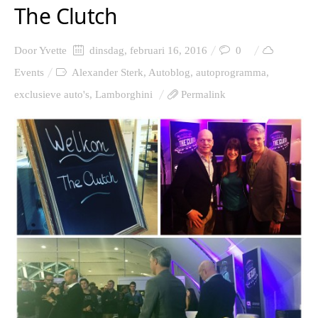
The Clutch
Door
Yvette
dinsdag, februari 16, 2016
0
Events
Alexander Sterk
,
Autoblog
,
autoprogramma
,
exclusieve auto's
,
Lamborghini
Permalink