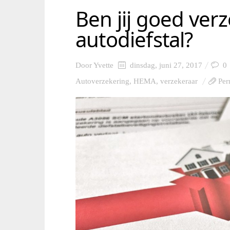
Ben jij goed verz
autodiefstal?
Door
Yvette
dinsdag, juni 27, 2017
0
Autoverzekering
,
HEMA
,
verzekeraar
Per