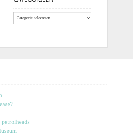
n
lease?
 petrolheads
 Museum