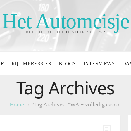
Het Automeisje
DEEL JIJ DE LIEFDE VOOR AUTO'S?
JE
RIJ-IMPRESSIES
BLOGS
INTERVIEWS
DA
Tag Archives
Home
/
Tag Archives: "WA + volledig casco"