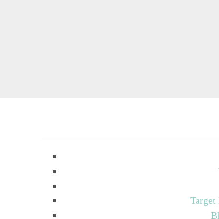
Target
B