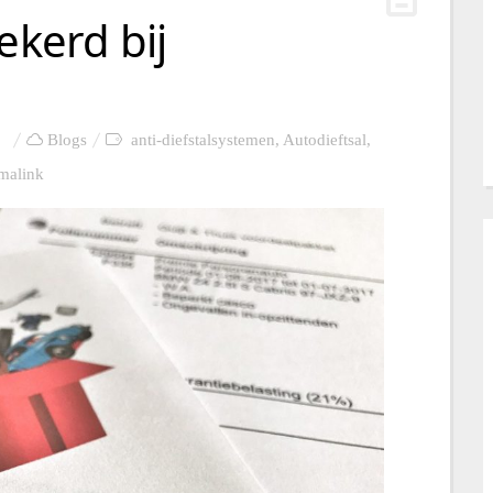
ekerd bij
Blogs
anti-diefstalsystemen
,
Autodieftsal
,
malink