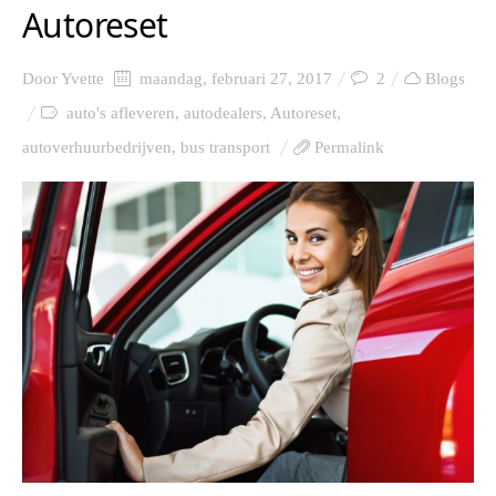
Autoreset
Door
Yvette
maandag, februari 27, 2017
2
Blogs
auto's afleveren
,
autodealers
,
Autoreset
,
autoverhuurbedrijven
,
bus transport
Permalink