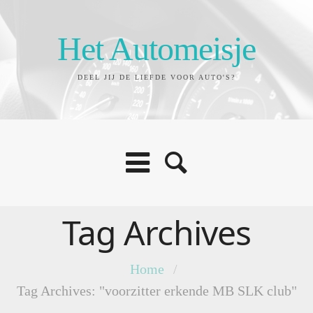
Het Automeisje
DEEL JIJ DE LIEFDE VOOR AUTO'S?
Tag Archives
Home
/
Tag Archives: "voorzitter erkende MB SLK club"