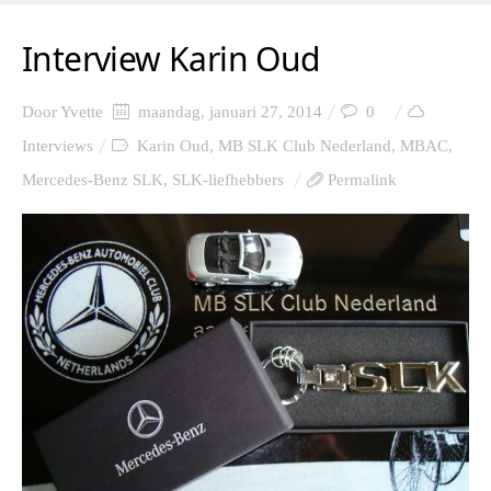
Interview Karin Oud
Door
Yvette
maandag, januari 27, 2014
0
Interviews
Karin Oud
,
MB SLK Club Nederland
,
MBAC
,
Mercedes-Benz SLK
,
SLK-liefhebbers
Permalink