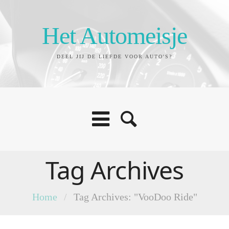
Het Automeisje
DEEL JIJ DE LIEFDE VOOR AUTO'S?
Tag Archives
Home
/
Tag Archives: "VooDoo Ride"