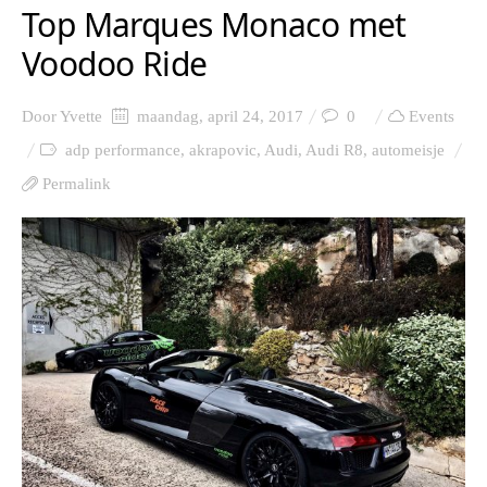
Top Marques Monaco met
Voodoo Ride
Door
Yvette
maandag, april 24, 2017
0
Events
adp performance
,
akrapovic
,
Audi
,
Audi R8
,
automeisje
Permalink