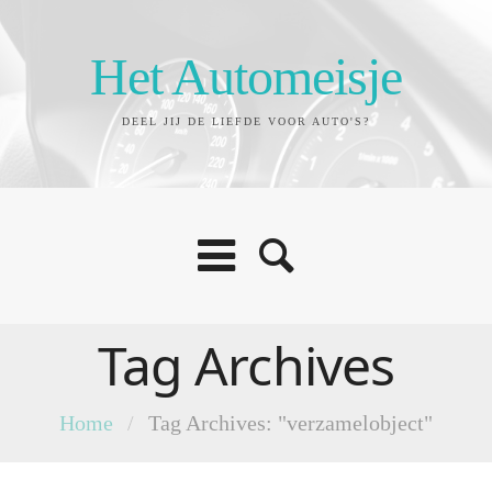
Het Automeisje
DEEL JIJ DE LIEFDE VOOR AUTO'S?
Tag Archives
Home
/
Tag Archives: "verzamelobject"