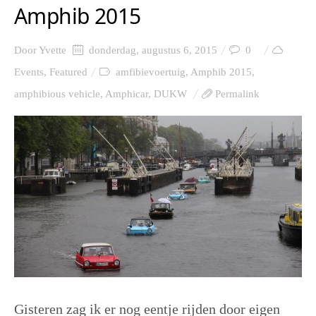
Amphib 2015
Door
Yvette
donderdag, augustus 6, 2015
0
Events
,
Featured
amfibievoertuig
,
Amphib 2015
,
amphibious vehicle
,
Amphicar
,
DUKW
Permalink
Gisteren zag ik er nog eentje rijden door eigen