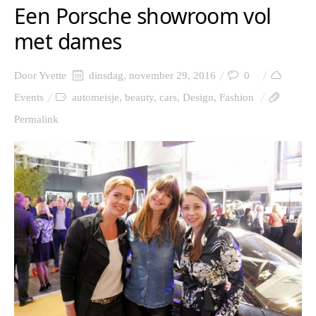
Een Porsche showroom vol
met dames
Door
Yvette
dinsdag, november 29, 2016
0
Events
automeisje
,
beauty
,
cars
,
Design
,
Fashion
Permalink