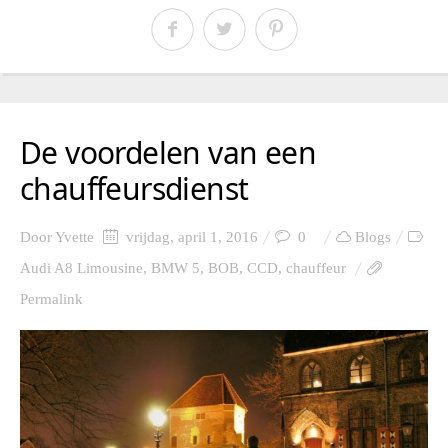
De voordelen van een
chauffeursdienst
Door
Yvette
vrijdag, april 1, 2016
0
Blogs
Audi A8 Limousine
,
BMW 5
,
BOB
,
CCD
,
chauffeur
Permalink