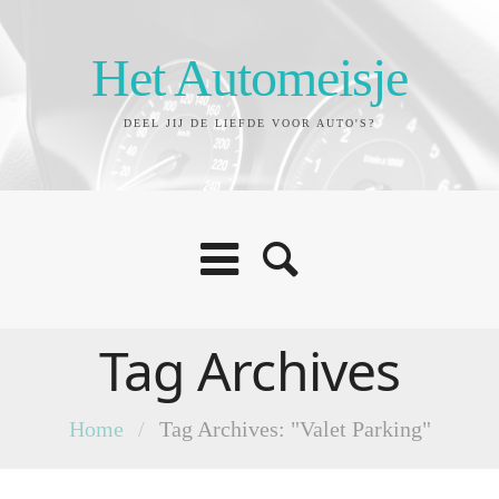
Het Automeisje
DEEL JIJ DE LIEFDE VOOR AUTO'S?
Tag Archives
Home
/
Tag Archives: "Valet Parking"