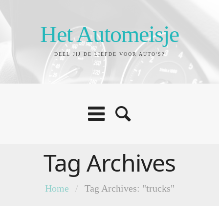
Het Automeisje
DEEL JIJ DE LIEFDE VOOR AUTO'S?
Tag Archives
Home
/
Tag Archives: "trucks"