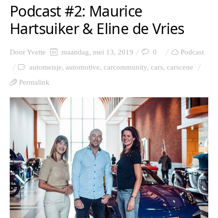
Podcast #2: Maurice
Hartsuiker & Eline de Vries
Door
Yvette
maandag, mei 13, 2019
0
Podcast
automeisje
,
automotive
,
carcommunity
,
cars
,
carscene
Permalink