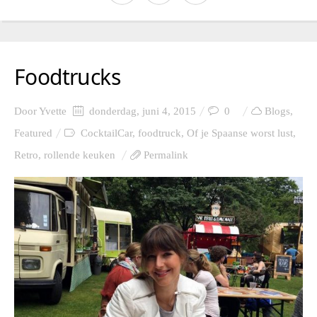
Foodtrucks
Door
Yvette
donderdag, juni 4, 2015
0
Blogs
,
Featured
CocktailCar
,
foodtruck
,
Of je Spaanse worst lust
,
Retro
,
rollende keuken
Permalink