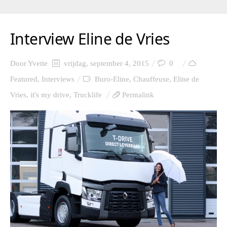
Interview Eline de Vries
Door
Yvette
vrijdag, september 4, 2015
0
Featured
,
Interviews
Buro-Eline
,
Chauffeuse
,
Eline de
Vries
,
it's my drive
,
Trucklife
Permalink