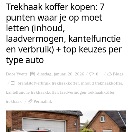
Trekhaak koffer kopen: 7
punten waar je op moet
letten (inhoud,
laadvermogen, kantelfunctie
en verbruik) + top keuzes per
type auto
Door
Yvette
dinsdag, januari 20, 2026
0
Blogs
brandstofverbruik trekhaakkoffer
,
inhoud trekhaakkoffer
,
kantelfunctie trekhaakkoffer
,
laadvermogen trekhaakkoffer
,
trekhaak
Permalink