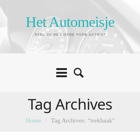
Het Automeisje
DEEL JIJ DE LIEFDE VOOR AUTO'S?
Tag Archives
Home
/
Tag Archives: "trekhaak"