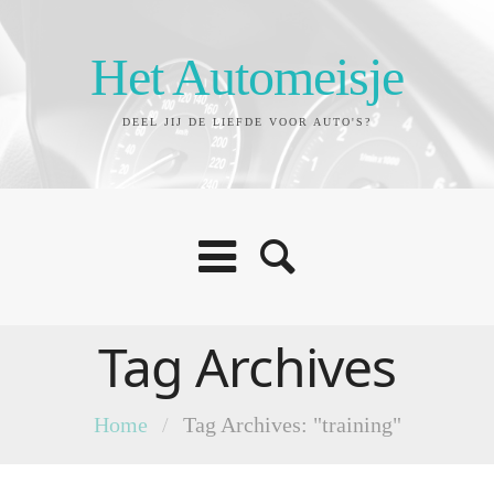
Het Automeisje
DEEL JIJ DE LIEFDE VOOR AUTO'S?
Tag Archives
Home
/
Tag Archives: "training"