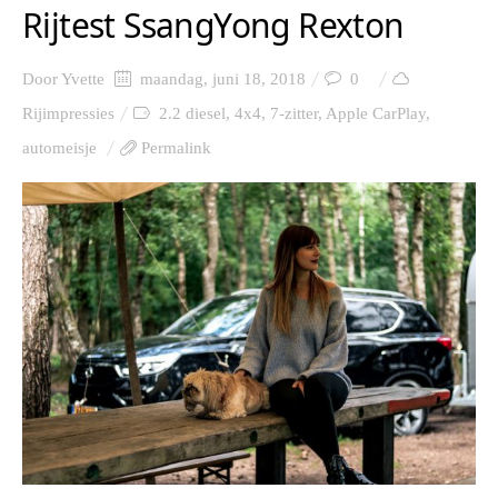
Rijtest SsangYong Rexton
Door
Yvette
maandag, juni 18, 2018
0
Rijimpressies
2.2 diesel
,
4x4
,
7-zitter
,
Apple CarPlay
,
automeisje
Permalink