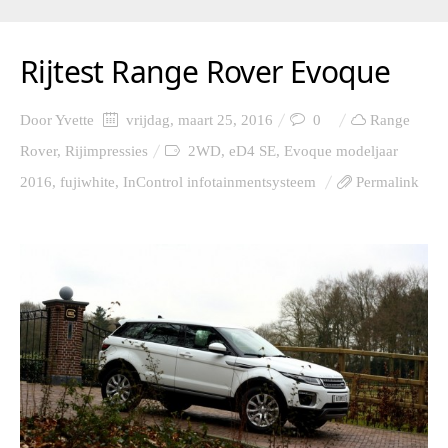
Rijtest Range Rover Evoque
Door
Yvette
vrijdag, maart 25, 2016
0
Range
Rover
,
Rijimpressies
2WD
,
eD4 SE
,
Evoque modeljaar
2016
,
fujiwhite
,
InControl infotainmentsysteem
Permalink