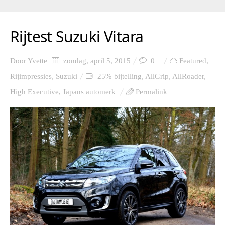
Rijtest Suzuki Vitara
Door
Yvette
zondag, april 5, 2015
0
Featured
,
Rijimpressies
,
Suzuki
25% bijtelling
,
AllGrip
,
AllRoader
,
High Executive
,
Japans automerk
Permalink