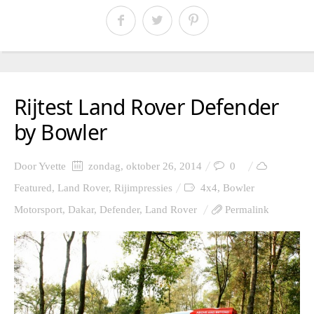
Rijtest Land Rover Defender
by Bowler
Door
Yvette
zondag, oktober 26, 2014
0
Featured
,
Land Rover
,
Rijimpressies
4x4
,
Bowler
Motorsport
,
Dakar
,
Defender
,
Land Rover
Permalink