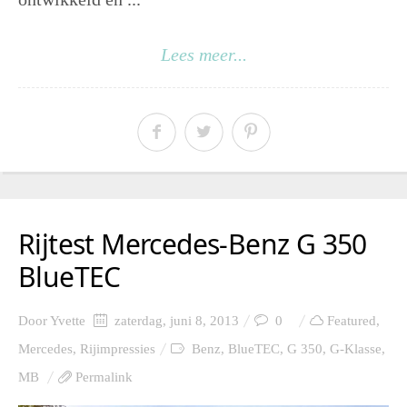
Lees meer...
Rijtest Mercedes-Benz G 350
BlueTEC
Door
Yvette
zaterdag, juni 8, 2013
0
Featured
,
Mercedes
,
Rijimpressies
Benz
,
BlueTEC
,
G 350
,
G-Klasse
,
MB
Permalink