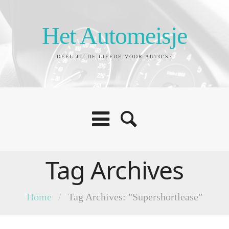
Het Automeisje
DEEL JIJ DE LIEFDE VOOR AUTO'S?
Tag Archives
Home
/
Tag Archives: "Supershortlease"