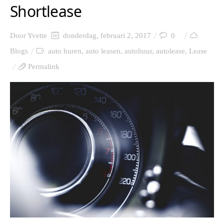
Shortlease
Door
Yvette
donderdag, februari 2, 2017
0
Blogs
auto huren
,
auto leasen
,
autohuur
,
autolease
,
Lease
Permalink