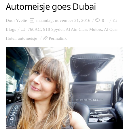
Automeisje goes Dubai
Door
Yvette
maandag, november 21, 2016
0
Blogs
760AG
,
918 Spyder
,
Al Ain Class Motors
,
Al Qasr
Hotel
,
automeisje
Permalink