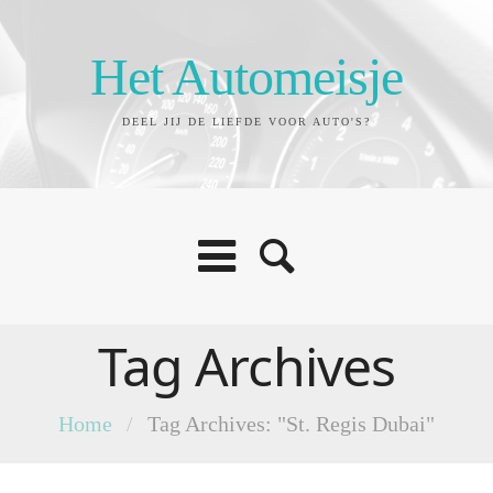
Het Automeisje
DEEL JIJ DE LIEFDE VOOR AUTO'S?
Tag Archives
Home
/
Tag Archives: "St. Regis Dubai"