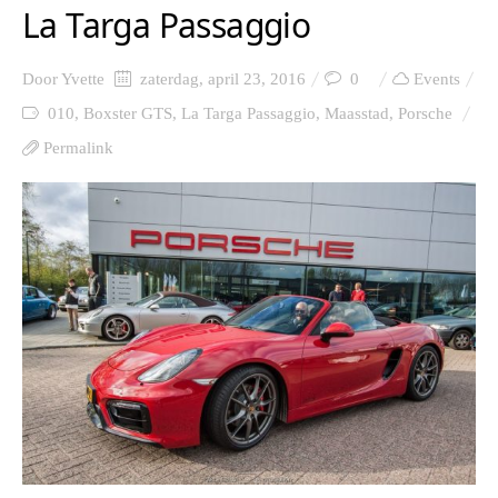
La Targa Passaggio
Door
Yvette
zaterdag, april 23, 2016
0
Events
010
,
Boxster GTS
,
La Targa Passaggio
,
Maasstad
,
Porsche
Permalink