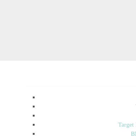
Target
B