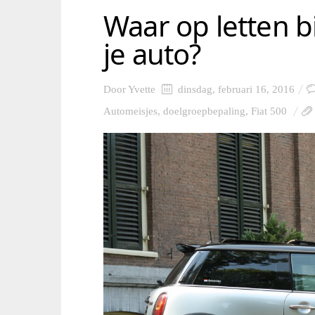
Waar op letten b
je auto?
Door
Yvette
dinsdag, februari 16, 2016
Automeisjes
,
doelgroepbepaling
,
Fiat 500