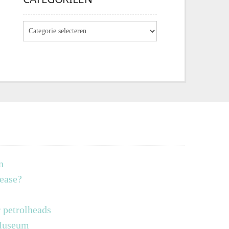
n
lease?
 petrolheads
 Museum