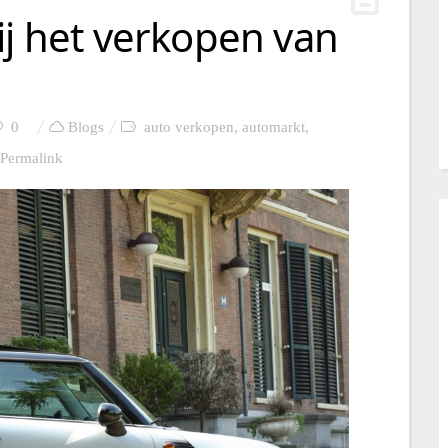
ij het verkopen van
0
Blogs
auto verkopen
,
automarkt
,
Permalink