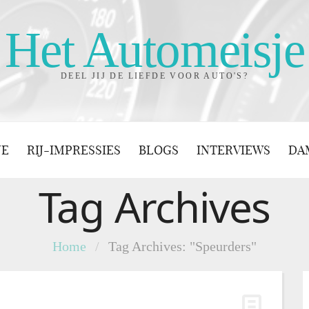
Het Automeisje
DEEL JIJ DE LIEFDE VOOR AUTO'S?
JE
RIJ-IMPRESSIES
BLOGS
INTERVIEWS
DA
Tag Archives
Home
/
Tag Archives: "Speurders"