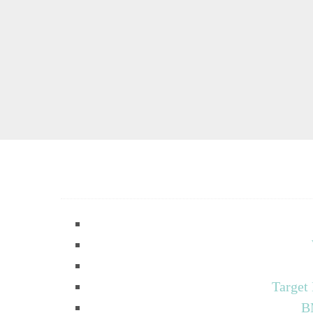
Target
B