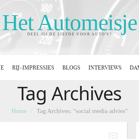
Het Automeisje
DEEL JIJ DE LIEFDE VOOR AUTO'S?
JE
RIJ-IMPRESSIES
BLOGS
INTERVIEWS
DA
Tag Archives
Home
/
Tag Archives: "social media advies"