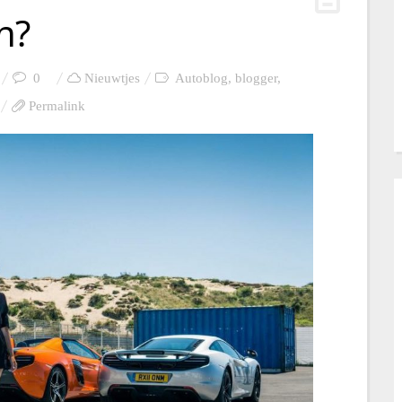
n?
0
Nieuwtjes
Autoblog
,
blogger
,
Permalink