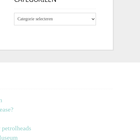
n
lease?
 petrolheads
 Museum