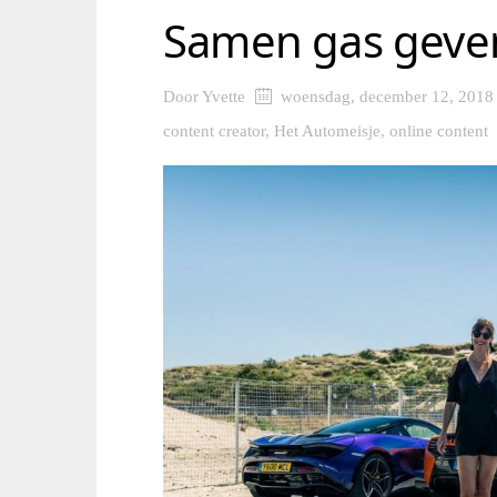
Samen gas geve
Door
Yvette
woensdag, december 12, 2018
content creator
,
Het Automeisje
,
online content