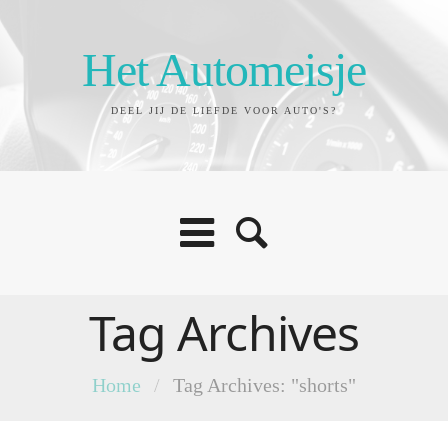
Het Automeisje
DEEL JIJ DE LIEFDE VOOR AUTO'S?
Tag Archives
Home
/
Tag Archives: "shorts"