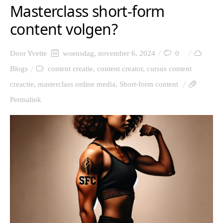
Masterclass short-form
content volgen?
Door
Yvette
woensdag, november 6, 2024
0
Blogs
content creatie
,
content creator
,
cursus content
creactie
,
masterclass online media
,
Short-form content
Permalink